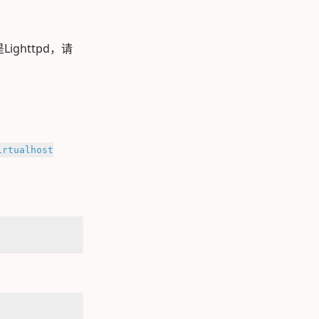
Lighttpd，请
irtualhost