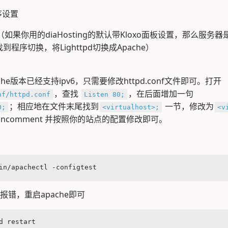
序设置
he （如果你用的diaHosting的默认带Kloxo面板设置，那么服务器是
找到程序切换，将Lighttpd切换成Apache）
he版本已经支持ipv6，只需要修改httpd.conf文件即可。打开
，查找
，在后面增加一句
nf/httpd.conf
Listen 80;
；相应地在文件末尾找到
一节，修改为
0;
<virtualhost>;
<v
uncomment 并按照你的站点的配置修改即可。
in/apachectl -configtest
没有报错，重启apache即可
d restart