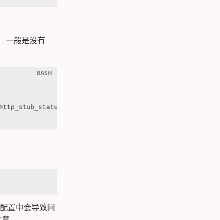
， 一般是没有
http_stub_status_module --with-http_ssl_module --with-ip
点配置中会导致问
注意