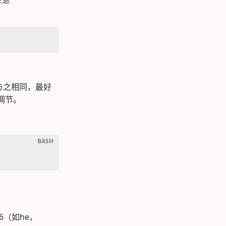
置与之相同，最好
调节。
6（如he，