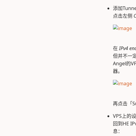
添加Tunne
点击左侧
C
在
IPv4 en
但并不一
Angel的
器。
再点击「Su
VPS上的
回到HE I
息：