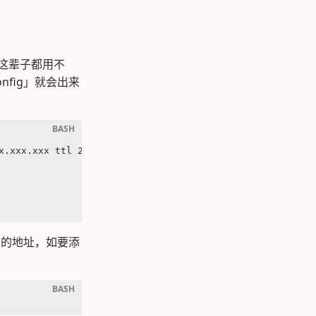
，这辈子都用不
nfig」就会出来
x.xxx.xxx ttl 255
多的地址，如要添