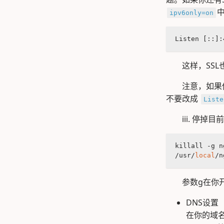
ipv6only=on
Listen [::]:
这样，SSL
注意，如果
不要改成
Liste
iii. 停掉
killall -g n
/usr/
local
/n
参数g在你开
DNS设置
在你的域名