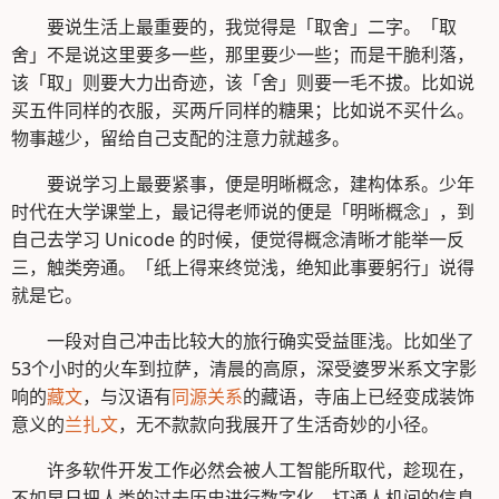
要说生活上最重要的，我觉得是「取舍」二字。「取
舍」不是说这里要多一些，那里要少一些；而是干脆利落，
该「取」则要大力出奇迹，该「舍」则要一毛不拔。比如说
买五件同样的衣服，买两斤同样的糖果；比如说不买什么。
物事越少，留给自己支配的注意力就越多。
要说学习上最要紧事，便是明晰概念，建构体系。少年
时代在大学课堂上，最记得老师说的便是「明晰概念」，到
自己去学习 Unicode 的时候，便觉得概念清晰才能举一反
三，触类旁通。「纸上得来终觉浅，绝知此事要躬行」说得
就是它。
一段对自己冲击比较大的旅行确实受益匪浅。比如坐了
53个小时的火车到拉萨，清晨的高原，深受婆罗米系文字影
响的
藏文
，与汉语有
同源关系
的藏语，寺庙上已经变成装饰
意义的
兰扎文
，无不款款向我展开了生活奇妙的小径。
许多软件开发工作必然会被人工智能所取代，趁现在，
不如早日把人类的过去历史进行数字化，打通人机间的信息