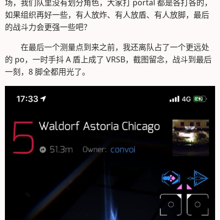
场，我们队里没有划分角色，大家打 portal 都是各打各的，
如果组织再好一些，有人放炸、有人放盾、有人放脚，最后
的战斗力会更强一些吧？
在最后一个测量点到来之前，我还离队占了一个更远处
的 po，一时手抖 A 盾上成了 VRSB，截图留念，战斗到最后
一刻，8 脚全都用光了。