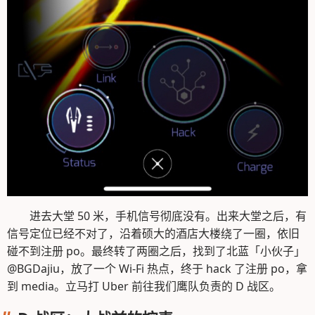
进去大堂 50 米，手机信号彻底没有。出来大堂之后，有
信号定位已经不对了，沿着硕大的酒店大楼绕了一圈，依旧
碰不到注册 po。最终转了两圈之后，找到了北蓝「小伙子」
@BGDajiu，放了一个 Wi-Fi 热点，终于 hack 了注册 po，拿
到 media。立马打 Uber 前往我们鹰队负责的 D 战区。